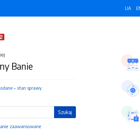
UA
E
nej
ny Banie
dodane
stan sprawy
Szukaj
anie zaawansowane