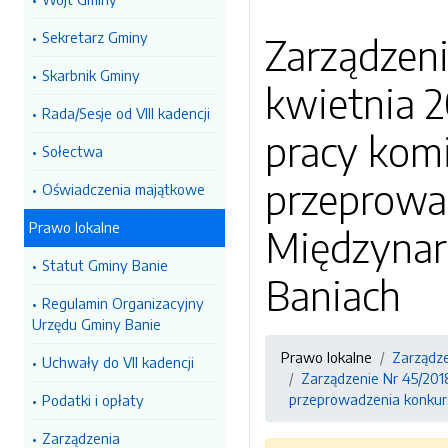
Sekretarz Gminy
Zarządzeni
Skarbnik Gminy
kwietnia 2
Rada/Sesje od VIII kadencji
pracy kom
Sołectwa
przeprowa
Oświadczenia majątkowe
Prawo lokalne
Międzynar
Statut Gminy Banie
Baniach
Regulamin Organizacyjny
Urzędu Gminy Banie
Prawo lokalne
Zarządz
Uchwały do VII kadencji
Zarządzenie Nr 45/201
przeprowadzenia konkur
Podatki i opłaty
Zarządzenia