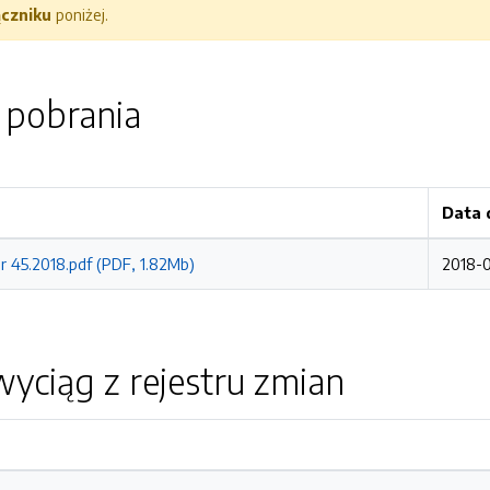
ączniku
poniżej.
o pobrania
Data 
r 45.2018.pdf (PDF, 1.82Mb)
2018-0
yciąg z rejestru zmian