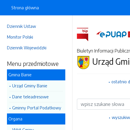
Strona główna
Dziennik Ustaw
Monitor Polski
Dziennik Wojewódzki
Biuletyn Informacji Publicz
Urząd Gmi
Menu przedmiotowe
Gmina Banie
ostatnio 
Urząd Gminy Banie
Dane teleadresowe
Wyszukiwarka
Gminny Portal Podatkowy
wyszukiw
Organa
Wójt Gminy