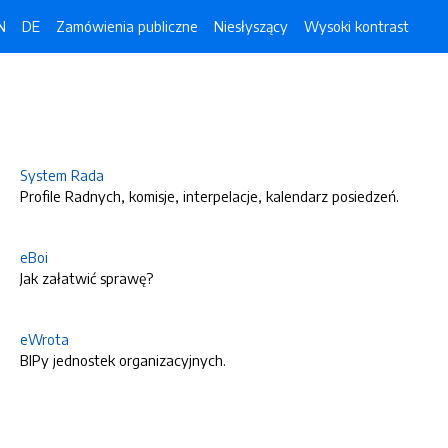
N
DE
Zamówienia publiczne
Niesłyszący
Wysoki kontrast
System Rada
Profile Radnych, komisje, interpelacje, kalendarz posiedzeń.
eBoi
Jak załatwić sprawę?
eWrota
BIPy jednostek organizacyjnych.