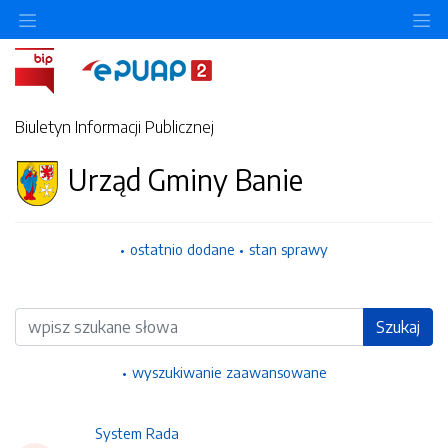
Ukryj/pokaż menu przedmiotowe
Uk
Biuletyn Informacji Publicznej
Urząd Gminy Banie
ostatnio dodane
stan sprawy
Wyszukiwarka
Szukaj
wyszukiwanie zaawansowane
System Rada