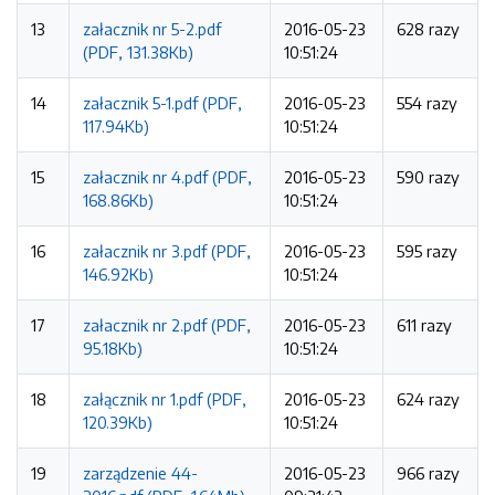
13
załacznik nr 5-2.pdf
2016-05-23
628 razy
(PDF, 131.38Kb)
10:51:24
14
załacznik 5-1.pdf (PDF,
2016-05-23
554 razy
117.94Kb)
10:51:24
15
załacznik nr 4.pdf (PDF,
2016-05-23
590 razy
168.86Kb)
10:51:24
16
załacznik nr 3.pdf (PDF,
2016-05-23
595 razy
146.92Kb)
10:51:24
17
załacznik nr 2.pdf (PDF,
2016-05-23
611 razy
95.18Kb)
10:51:24
18
załącznik nr 1.pdf (PDF,
2016-05-23
624 razy
120.39Kb)
10:51:24
19
zarządzenie 44-
2016-05-23
966 razy