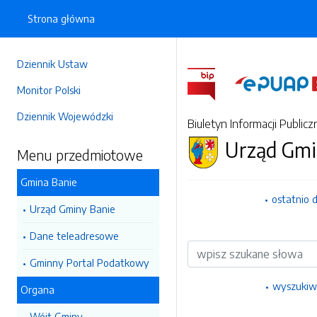
Strona główna
Dziennik Ustaw
Monitor Polski
Dziennik Wojewódzki
Biuletyn Informacji Publicz
Urząd Gmi
Menu przedmiotowe
Gmina Banie
ostatnio 
Urząd Gminy Banie
Dane teleadresowe
Wyszukiwarka
Gminny Portal Podatkowy
wyszukiw
Organa
Wójt Gminy