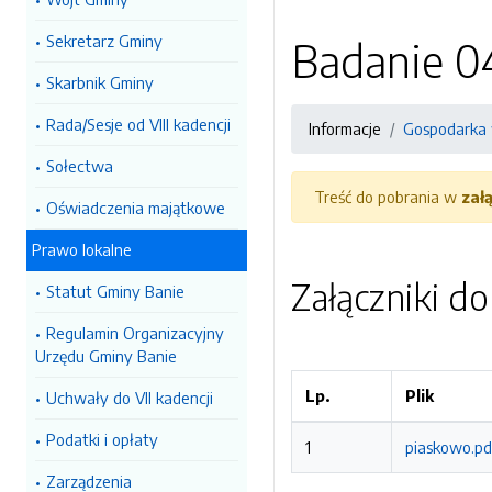
Sekretarz Gminy
Badanie 04
Skarbnik Gminy
Rada/Sesje od VIII kadencji
Informacje
Gospodarka 
Sołectwa
Treść do pobrania w
zał
Oświadczenia majątkowe
Prawo lokalne
Załączniki d
Statut Gminy Banie
Regulamin Organizacyjny
Urzędu Gminy Banie
Lp.
Plik
Uchwały do VII kadencji
Podatki i opłaty
1
piaskowo.pd
Zarządzenia