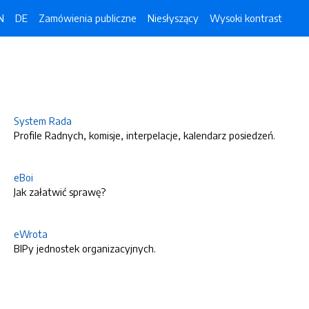
N
DE
Zamówienia publiczne
Niesłyszący
Wysoki kontrast
System Rada
Profile Radnych, komisje, interpelacje, kalendarz posiedzeń.
eBoi
Jak załatwić sprawę?
eWrota
BIPy jednostek organizacyjnych.