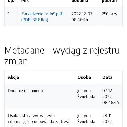
Lp.
Plik
dodania
pobrań
1
Zarządzenie nr 149.pdf
2022-12-07
256 razy
(PDF, 36.81Kb)
08:46:44
Metadane - wyciąg z rejestru
zmian
Akcja
Osoba
Data
Dodanie dokumentu:
Justyna
07-12-
Świeboda
2022
08:46:44
Osoba, która wytworzyła
Justyna
28-11-
informację lub odpowiada za treść
Świeboda
2022