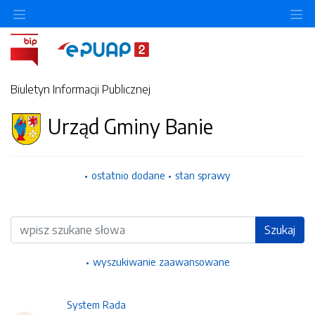
Ukryj/pokaż menu przedmiotowe
Uk
Biuletyn Informacji Publicznej
Urząd Gminy Banie
ostatnio dodane
stan sprawy
Wyszukiwarka
Szukaj
wyszukiwanie zaawansowane
System Rada