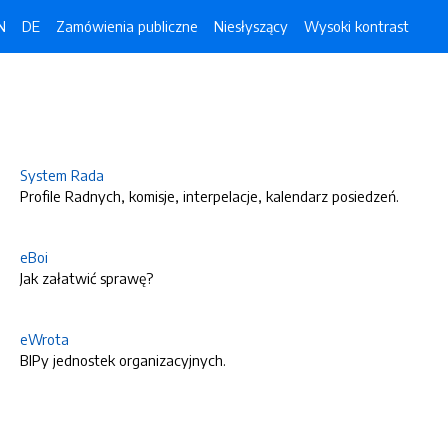
N
DE
Zamówienia publiczne
Niesłyszący
Wysoki kontrast
System Rada
Profile Radnych, komisje, interpelacje, kalendarz posiedzeń.
eBoi
Jak załatwić sprawę?
eWrota
BIPy jednostek organizacyjnych.