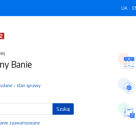
UA
E
nej
ny Banie
dodane
stan sprawy
Szukaj
anie zaawansowane