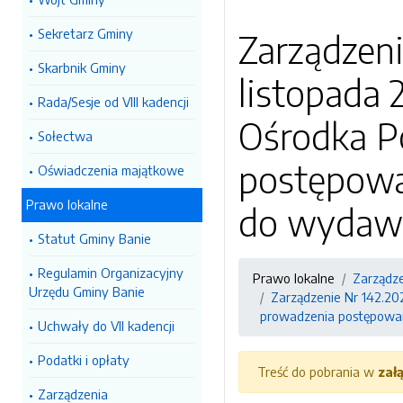
Sekretarz Gminy
Zarządzeni
Skarbnik Gminy
listopada 
Rada/Sesje od VIII kadencji
Ośrodka P
Sołectwa
postępowan
Oświadczenia majątkowe
Prawo lokalne
do wydawa
Statut Gminy Banie
Regulamin Organizacyjny
Prawo lokalne
Zarządz
Urzędu Gminy Banie
Zarządzenie Nr 142.20
prowadzenia postępowan
Uchwały do VII kadencji
Podatki i opłaty
Treść do pobrania w
zał
Zarządzenia