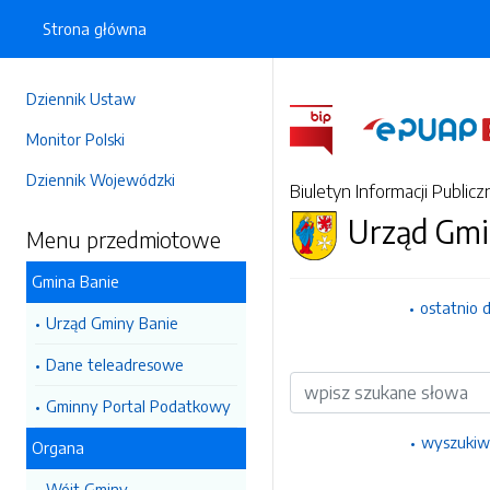
Strona główna
Dziennik Ustaw
Monitor Polski
Dziennik Wojewódzki
Biuletyn Informacji Publicz
Urząd Gmi
Menu przedmiotowe
Gmina Banie
ostatnio 
Urząd Gminy Banie
Dane teleadresowe
Wyszukiwarka
Gminny Portal Podatkowy
wyszukiw
Organa
Wójt Gminy