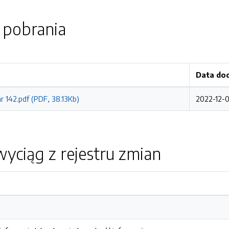
o pobrania
Data do
r 142.pdf (PDF, 38.13Kb)
2022-12-0
yciąg z rejestru zmian