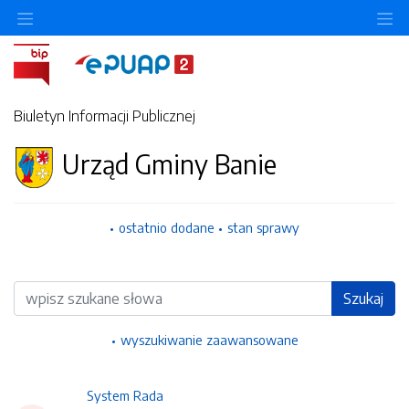
Ukryj/pokaż menu przedmiotowe
Uk
Biuletyn Informacji Publicznej
Urząd Gminy Banie
ostatnio dodane
stan sprawy
Wyszukiwarka
Szukaj
wyszukiwanie zaawansowane
System Rada