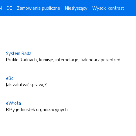
N
DE
Zamówienia publiczne
Niesłyszący
Wysoki kontrast
System Rada
Profile Radnych, komisje, interpelacje, kalendarz posiedzeń.
eBoi
Jak załatwić sprawę?
eWrota
BIPy jednostek organizacyjnych.