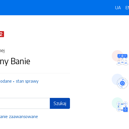
UA
E
nej
ny Banie
dodane
stan sprawy
Szukaj
anie zaawansowane