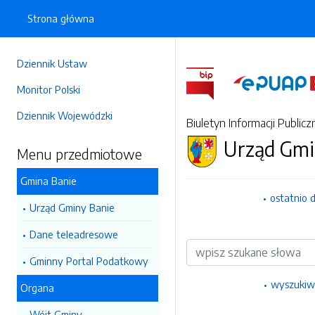
Strona główna
Dziennik Ustaw
Monitor Polski
Dziennik Wojewódzki
Biuletyn Informacji Publicz
Urząd Gmi
Menu przedmiotowe
Gmina Banie
ostatnio 
Urząd Gminy Banie
Dane teleadresowe
Wyszukiwarka
Gminny Portal Podatkowy
wyszukiw
Organa
Wójt Gminy