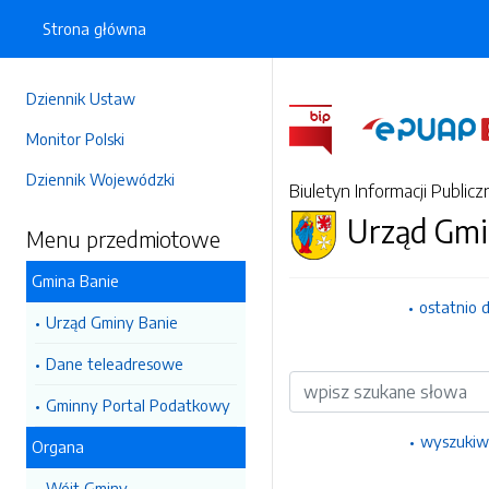
Strona główna
Dziennik Ustaw
Monitor Polski
Dziennik Wojewódzki
Biuletyn Informacji Publicz
Urząd Gmi
Menu przedmiotowe
Gmina Banie
ostatnio 
Urząd Gminy Banie
Dane teleadresowe
Wyszukiwarka
Gminny Portal Podatkowy
wyszukiw
Organa
Wójt Gminy