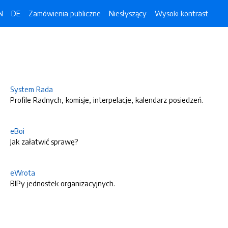
N
DE
Zamówienia publiczne
Niesłyszący
Wysoki kontrast
System Rada
Profile Radnych, komisje, interpelacje, kalendarz posiedzeń.
eBoi
Jak załatwić sprawę?
eWrota
BIPy jednostek organizacyjnych.