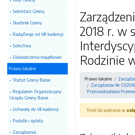
Sekretarz Gminy
Zarządzeni
Skarbnik Gminy
2018 r. w
Rada/Sesje od VIII kadencji
Interdysc
Sołectwa
Rodzinie 
Oświadczenia majątkowe
Prawo lokalne
Prawo lokalne
Zarządz
Statut Gminy Banie
Zarządzenie Nr 57/201
Regulamin Organizacyjny
Przeciwdziałania Przem
Urzędu Gminy Banie
Uchwały do VII kadencji
Treść do pobrania w
zał
Podatki i opłaty
Zarządzenia