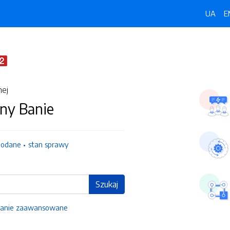
UA
E
nej
ny Banie
dodane
stan sprawy
Szukaj
anie zaawansowane