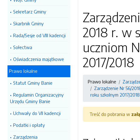
Sekretarz Gminy
Zarządzeni
Skarbnik Gminy
2018 r. w 
Rada/Sesje od VIII kadencji
uczniom N
Sołectwa
2017/2018
Oświadczenia majątkowe
Prawo lokalne
Prawo lokalne
Zarządz
Statut Gminy Banie
Zarządzenie Nr 56/201
Regulamin Organizacyjny
roku szkolnym 2017/2018
Urzędu Gminy Banie
Uchwały do VII kadencji
Treść do pobrania w
zał
Podatki i opłaty
Zarządzenia