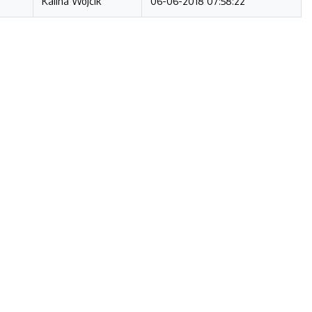
Kalina Wójcik
06-06-2018 07:58:22