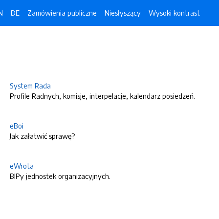
N
DE
Zamówienia publiczne
Niesłyszący
Wysoki kontrast
System Rada
Profile Radnych, komisje, interpelacje, kalendarz posiedzeń.
eBoi
Jak załatwić sprawę?
eWrota
BIPy jednostek organizacyjnych.