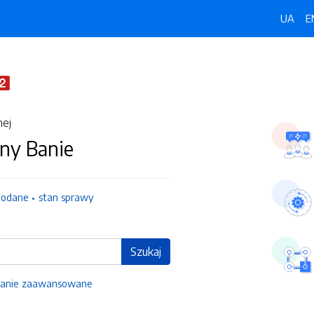
UA
E
nej
ny Banie
dodane
stan sprawy
Szukaj
anie zaawansowane