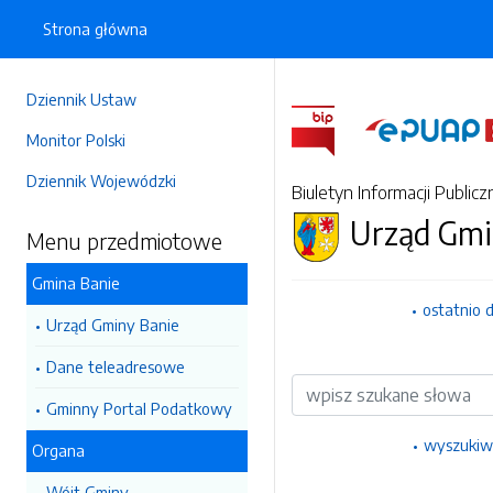
Strona główna
Dziennik Ustaw
Monitor Polski
Dziennik Wojewódzki
Biuletyn Informacji Publicz
Urząd Gmi
Menu przedmiotowe
Gmina Banie
ostatnio 
Urząd Gminy Banie
Dane teleadresowe
Wyszukiwarka
Gminny Portal Podatkowy
wyszukiw
Organa
Wójt Gminy