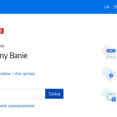
UA
E
nej
ny Banie
dodane
stan sprawy
Szukaj
anie zaawansowane