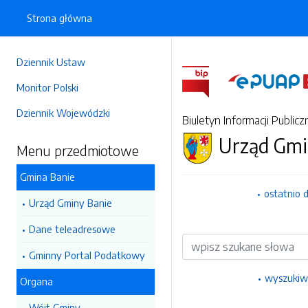
Strona główna
Dziennik Ustaw
Monitor Polski
Dziennik Wojewódzki
Biuletyn Informacji Publicz
Urząd Gmi
Menu przedmiotowe
Gmina Banie
ostatnio 
Urząd Gminy Banie
Dane teleadresowe
Wyszukiwarka
Gminny Portal Podatkowy
wyszukiw
Organa
Wójt Gminy