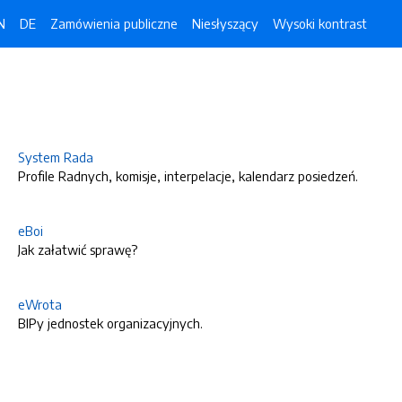
N
DE
Zamówienia publiczne
Niesłyszący
Wysoki kontrast
System Rada
Profile Radnych, komisje, interpelacje, kalendarz posiedzeń.
eBoi
Jak załatwić sprawę?
eWrota
BIPy jednostek organizacyjnych.