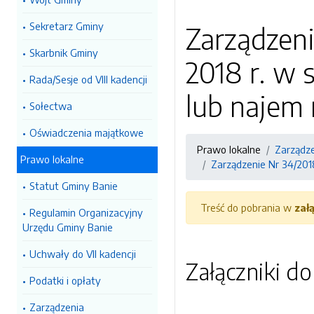
Sekretarz Gminy
Zarządzeni
Skarbnik Gminy
2018 r. w 
Rada/Sesje od VIII kadencji
lub najem 
Sołectwa
Oświadczenia majątkowe
Prawo lokalne
Zarządz
Prawo lokalne
Zarządzenie Nr 34/2018
Statut Gminy Banie
Treść do pobrania w
zał
Regulamin Organizacyjny
Urzędu Gminy Banie
Uchwały do VII kadencji
Załączniki d
Podatki i opłaty
Zarządzenia