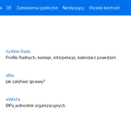
N
DE
Zamówienia publiczne
Niesłyszący
Wysoki kontrast
System Rada
Profile Radnych, komisje, interpelacje, kalendarz posiedzeń.
eBoi
Jak załatwić sprawę?
eWrota
BIPy jednostek organizacyjnych.