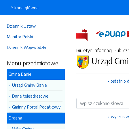
Strona główna
Dziennik Ustaw
Monitor Polski
Dziennik Wojewódzki
Biuletyn Informacji Publicz
Urząd Gmi
Menu przedmiotowe
Gmina Banie
ostatnio 
Urząd Gminy Banie
Dane teleadresowe
Wyszukiwarka
Gminny Portal Podatkowy
wyszukiw
Organa
Wójt Gminy