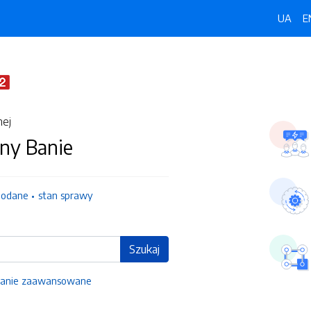
UA
E
nej
ny Banie
dodane
stan sprawy
Szukaj
anie zaawansowane