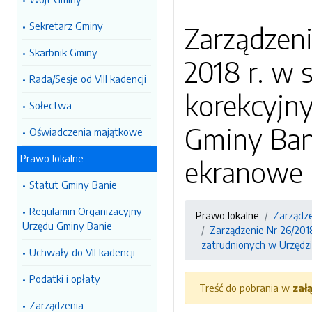
Sekretarz Gminy
Zarządzeni
Skarbnik Gminy
2018 r. w 
Rada/Sesje od VIII kadencji
korekcyjn
Sołectwa
Gminy Ban
Oświadczenia majątkowe
Prawo lokalne
ekranowe
Statut Gminy Banie
Regulamin Organizacyjny
Prawo lokalne
Zarządz
Urzędu Gminy Banie
Zarządzenie Nr 26/201
zatrudnionych w Urzędz
Uchwały do VII kadencji
Podatki i opłaty
Treść do pobrania w
zał
Zarządzenia