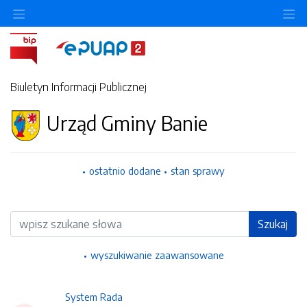
Ukryj/pokaż menu przedmiotowe
Uk
Biuletyn Informacji Publicznej
Urząd Gminy Banie
ostatnio dodane
stan sprawy
Wyszukiwarka
Szukaj
wyszukiwanie zaawansowane
System Rada