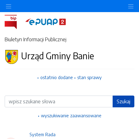
Ukryj/pokaż menu przedmiotowe
Uk
Biuletyn Informacji Publicznej
Urząd Gminy Banie
ostatnio dodane
stan sprawy
Wyszukiwarka
Szukaj
wyszukiwanie zaawansowane
System Rada