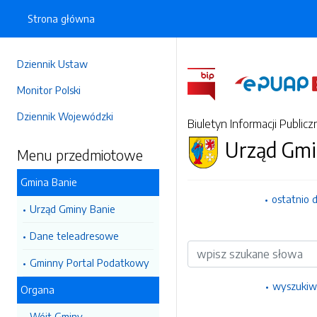
Strona główna
Dziennik Ustaw
Monitor Polski
Dziennik Wojewódzki
Biuletyn Informacji Publicz
Urząd Gmi
Menu przedmiotowe
Gmina Banie
ostatnio 
Urząd Gminy Banie
Dane teleadresowe
Wyszukiwarka
Gminny Portal Podatkowy
wyszukiw
Organa
Wójt Gminy