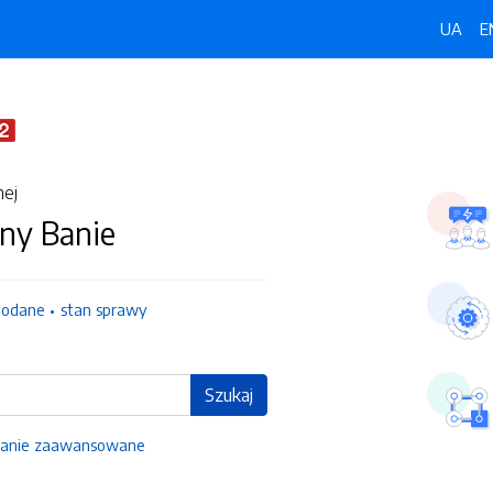
UA
E
nej
ny Banie
dodane
stan sprawy
Szukaj
anie zaawansowane