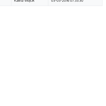
Kalina Wójcik
03-03-2016 07:33:30