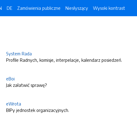
N
DE
Zamówienia publiczne
Niesłyszący
Wysoki kontrast
System Rada
Profile Radnych, komisje, interpelacje, kalendarz posiedzeń.
eBoi
Jak załatwić sprawę?
eWrota
BIPy jednostek organizacyjnych.