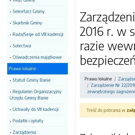
Sekretarz Gminy
Zarządzeni
Skarbnik Gminy
2016 r. w
Rada/Sesje od VIII kadencji
razie wew
Sołectwa
bezpiecze
Oświadczenia majątkowe
Prawo lokalne
Prawo lokalne
Zarządz
Statut Gminy Banie
Zarządzenie Nr 22/201
Regulamin Organizacyjny
zewnętrznego zagrożeni
Urzędu Gminy Banie
Uchwały do VII kadencji
Treść do pobrania w
zał
Podatki i opłaty
Zarządzenia