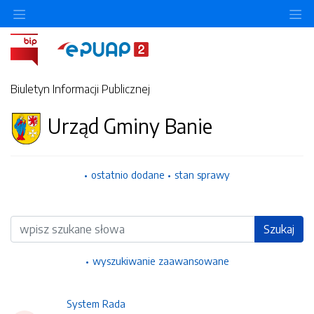
Ukryj/pokaż menu przedmiotowe
Uk
Biuletyn Informacji Publicznej
Urząd Gminy Banie
ostatnio dodane
stan sprawy
Wyszukiwarka
Szukaj
wyszukiwanie zaawansowane
System Rada