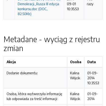
Demokracji_Rusza III edycja
09-01
razy
konkursu.doc (DOC,
10:35:53
82.50Kb)
Metadane - wyciąg z rejestru
zmian
Akcja
Osoba
Data
Dodanie dokumentu:
Kalina
01-09-
Wójcik
2014
10:35:53
Osoba, która wytworzyła informację
Kalina
01-09-
lub odpowiada za treść informacji:
Wójcik
2014