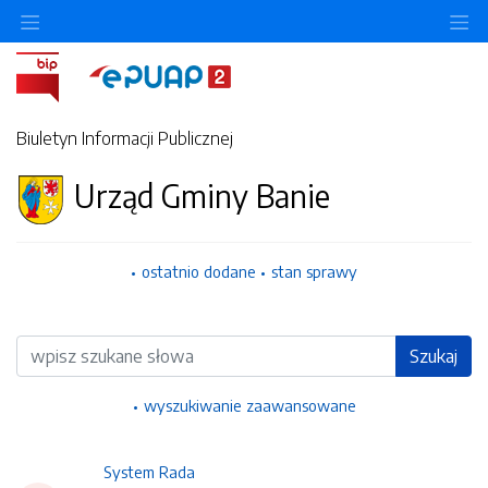
Ukryj/pokaż menu przedmiotowe
Uk
Biuletyn Informacji Publicznej
Urząd Gminy Banie
ostatnio dodane
stan sprawy
Wyszukiwarka
Szukaj
wyszukiwanie zaawansowane
System Rada