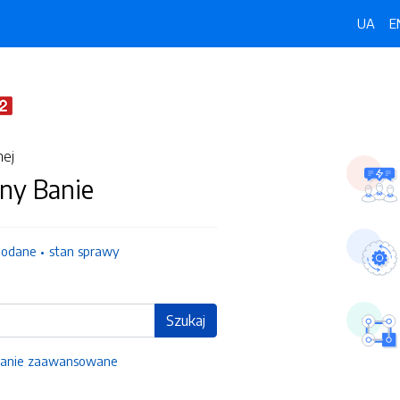
UA
E
nej
ny Banie
dodane
stan sprawy
Szukaj
anie zaawansowane