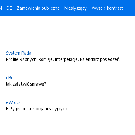
N
DE
Zamówienia publiczne
Niesłyszący
Wysoki kontrast
System Rada
Profile Radnych, komisje, interpelacje, kalendarz posiedzeń.
eBoi
Jak załatwić sprawę?
eWrota
BIPy jednostek organizacyjnych.