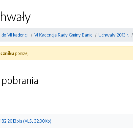
chwały
do VII kadencji
VI Kadencja Rady Gminy Banie
Uchwały 2013 r.
ączniku
poniżej.
o pobrania
182.2013.xls (XLS, 32.00Kb)