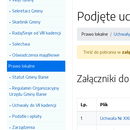
Sekretarz Gminy
Podjęte u
Skarbnik Gminy
Rada/Sesje od VIII kadencji
Prawo lokalne
Uchwały 
Sołectwa
Treść do pobrania w
zał
Oświadczenia majątkowe
Prawo lokalne
Załączniki d
Statut Gminy Banie
Regulamin Organizacyjny
Urzędu Gminy Banie
Lp.
Plik
Uchwały do VII kadencji
Podatki i opłaty
1
Uchwała Nr XXI.
Zarządzenia