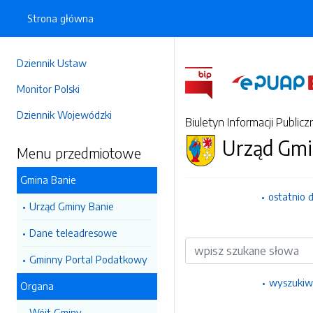
Strona główna
Dziennik Ustaw
Monitor Polski
Dziennik Wojewódzki
Biuletyn Informacji Publicz
Urząd Gmi
Menu przedmiotowe
Gmina Banie
ostatnio 
Urząd Gminy Banie
Dane teleadresowe
Wyszukiwarka
Gminny Portal Podatkowy
wyszukiw
Organa
Wójt Gminy