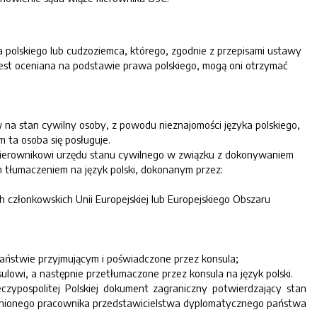
a polskiego lub cudzoziemca, którego, zgodnie z przepisami ustawy
est oceniana na podstawie prawa polskiego, mogą oni otrzymać
 na stan cywilny osoby, z powodu nieznajomości języka polskiego,
 ta osoba się posługuje.
 kierownikowi urzędu stanu cywilnego w związku z dokonywaniem
m tłumaczeniem na język polski, dokonanym przez:
;
złonkowskich Unii Europejskiej lub Europejskiego Obszaru
aństwie przyjmującym i poświadczone przez konsula;
owi, a następnie przetłumaczone przez konsula na język polski.
zypospolitej Polskiej dokument zagraniczny potwierdzający stan
wnionego pracownika przedstawicielstwa dyplomatycznego państwa