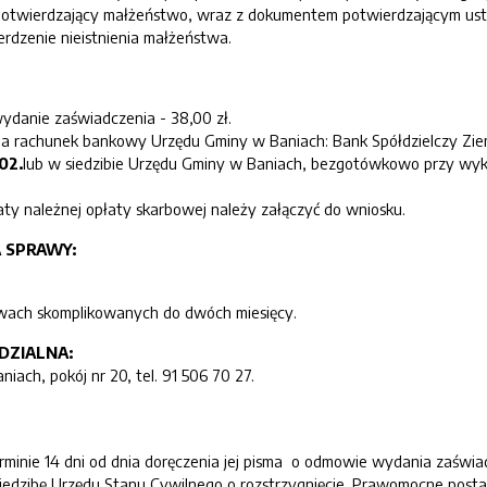
potwierdzający małżeństwo, wraz z dokumentem potwierdzającym us
rdzenie nieistnienia małżeństwa.
ydanie zaświadczenia - 38,00 zł.
 na rachunek bankowy Urzędu Gminy w Baniach: Bank Spółdzielczy Ziem
02.
lub w siedzibie Urzędu Gminy w Baniach, bezgotówkowo przy wyko
y należnej opłaty skarbowej należy załączyć do wniosku.
A SPRAWY:
awach skomplikowanych do dwóch miesięcy.
DZIALNA:
ach, pokój nr 20, tel. 91 506 70 27.
minie 14 dni od dnia doręczenia jej pisma o odmowie wydania zaświ
iedzibę Urzędu Stanu Cywilnego o rozstrzygnięcie. Prawomocne posta