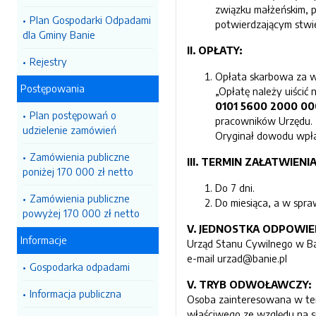
związku małżeńskim, 
Plan Gospodarki Odpadami
potwierdzającym stwie
dla Gminy Banie
II. OPŁATY:
Rejestry
Opłata skarbowa za w
Postępowania
„Opłatę należy uiścić
0101 5600 2000 00
Plan postępowań o
pracowników Urzędu.
udzielenie zamówień
Oryginał dowodu wpłat
Zamówienia publiczne
III. TERMIN ZAŁATWIENI
poniżej 170 000 zł netto
Do 7 dni.
Zamówienia publiczne
Do miesiąca, a w spr
powyżej 170 000 zł netto
V. JEDNOSTKA ODPOWIE
Informacje
Urząd Stanu Cywilnego w Bani
e-mail urzad@banie.pl
Gospodarka odpadami
V. TRYB ODWOŁAWCZY:
Informacja publiczna
Osoba zainteresowana w ter
właściwego ze względu na s