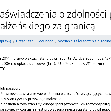
aświadczenia o zdolności 
łżeńskiego za granicą
 sprawę
Urząd Stanu Cywilnego
Wydanie zaświadczenia o zdolnoś
 2014 r. prawo o aktach stanu cywilnego (t.j. Dz. U. z 2023 r. poz. 137
2006 r. o opłacie skarbowej (t.j. Dz. U. z 2023 r., poz. 2111 ze zm.)
TY
:
lub paszport
że wnioskodawca „nie wie o istnieniu okoliczności wyłączających za
ący stan cywilny przyszłego małżonka.
ie posiada aktów stanu cywilnego sporządzonych w Rzeczypospolitej P
stwie, w którym nie jest prowadzona rejestracja stanu cywilnego, 