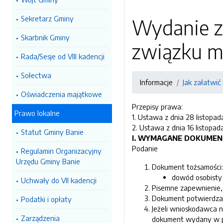
Sekretarz Gminy
Wydanie z
Skarbnik Gminy
związku ma
Rada/Sesje od VIII kadencji
Sołectwa
Informacje
Jak załatwić
Oświadczenia majątkowe
Przepisy prawa:
Prawo lokalne
1. Ustawa z dnia 28 listopada
2. Ustawa z dnia 16 listopada 
Statut Gminy Banie
I.
WYMAGANE DOKUMEN
Podanie
Regulamin Organizacyjny
Urzędu Gminy Banie
Dokument tożsamości:
dowód osobisty 
Uchwały do VII kadencji
Pisemne zapewnienie, 
Dokument potwierdzaj
Podatki i opłaty
Jeżeli wnioskodawca n
Zarządzenia
dokument wydany w pań