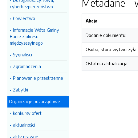
Metadane - w
Dostępność cyfrowa,
cyberbezpieczeństwo
Łowiectwo
Akcja
Informacje Wóta Gminy
Dodanie dokumentu:
Banie z okresu
międzysesyjnego
Osoba, która wytworzyła i
Sygnalisci
Ostatnia aktualizacja:
Zgromadzenia
Planowanie przestrzenne
Zabytki
Organizacje pozarządowe
konkursy ofert
aktualności
akty prawne