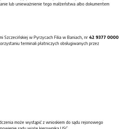
tanie lub unieważnienie tego małżeństwa albo dokumentem
i Szczecińskiej w Pyrzycach Filia w Baniach, nr
42 9377 0000
rzystaniu terminali płatniczych obsługiwanych przez
adczenia może wystąpić z wnioskiem do sądu rejonowego
nowienie sądu wiąże kierownika USC.