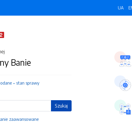
UA
E
nej
ny Banie
dodane
stan sprawy
Szukaj
anie zaawansowane