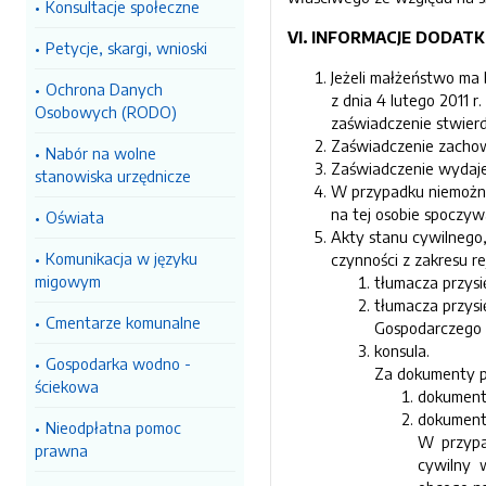
Konsultacje społeczne
VI. INFORMACJE DODAT
Petycje, skargi, wnioski
Jeżeli małżeństwo ma 
Ochrona Danych
z dnia 4 lutego 2011
Osobowych (RODO)
zaświadczenie stwier
Zaświadczenie zachow
Nabór na wolne
Zaświadczenie wydaje
stanowiska urzędnicze
W przypadku niemożnoś
na tej osobie spoczyw
Oświata
Akty stanu cywilnego
Komunikacja w języku
czynności z zakresu r
migowym
tłumacza przysi
tłumacza przysi
Cmentarze komunalne
Gospodarczego 
konsula.
Gospodarka wodno -
Za dokumenty pr
ściekowa
dokumenty
dokumenty
Nieodpłatna pomoc
W przypa
prawna
cywilny 