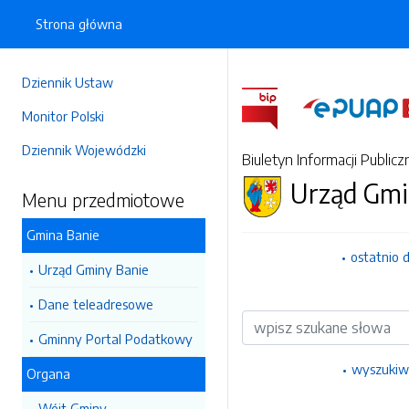
Strona główna
Dziennik Ustaw
Monitor Polski
Dziennik Wojewódzki
Biuletyn Informacji Publicz
Urząd Gmi
Menu przedmiotowe
Gmina Banie
ostatnio 
Urząd Gminy Banie
Dane teleadresowe
Wyszukiwarka
Gminny Portal Podatkowy
wyszukiw
Organa
Wójt Gminy