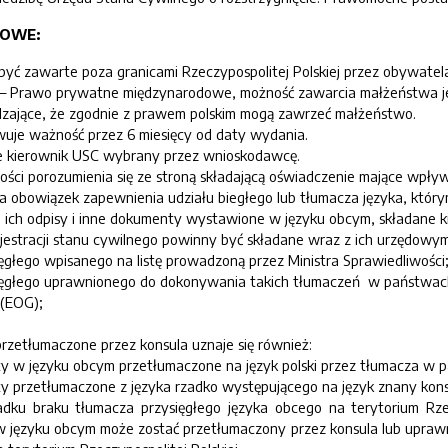
KOWE:
być zawarte poza granicami Rzeczypospolitej Polskiej przez obywatel
 r. – Prawo prywatne międzynarodowe, możność zawarcia małżeństwa j
dzające, że zgodnie z prawem polskim mogą zawrzeć małżeństwo.
uje ważność przez 6 miesięcy od daty wydania.
 kierownik USC wybrany przez wnioskodawcę.
ci porozumienia się ze stroną składającą oświadczenie mające wpływ
a obowiązek zapewnienia udziału biegłego lub tłumacza języka, którym
, ich odpisy i inne dokumenty wystawione w języku obcym, składane
ejestracji stanu cywilnego powinny być składane wraz z ich urzędowy
ęgłego wpisanego na listę prowadzoną przez Ministra Sprawiedliwości
ęgłego uprawnionego do dokonywania takich tłumaczeń w państwach c
(EOG);
zetłumaczone przez konsula uznaje się również:
 w języku obcym przetłumaczone na język polski przez tłumacza w p
 przetłumaczone z języka rzadko występującego na język znany konsul
dku braku tłumacza przysięgłego języka obcego na terytorium Rzec
w języku obcym może zostać przetłumaczony przez konsula lub upra