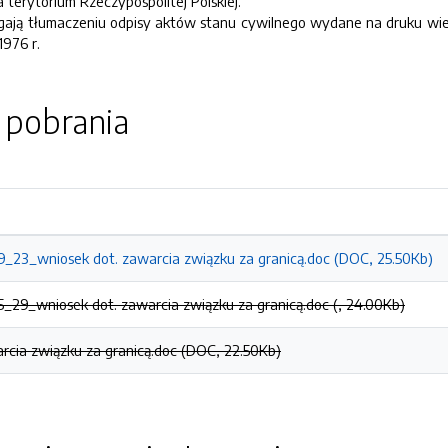
 terytorium Rzeczypospolitej Polskiej.
gają tłumaczeniu odpisy aktów stanu cywilnego wydane na druku wi
1976 r.
o pobrania
_23_wniosek dot. zawarcia związku za granicą.doc (DOC, 25.50Kb)
_29_wniosek dot. zawarcia związku za granicą.doc (, 24.00Kb)
rcia związku za granicą.doc (DOC, 22.50Kb)