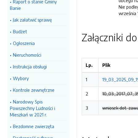
obcego na
Raport o stanie Gminy
Nie podle
Banie
września 
Jak załatwić sprawę
Budżet
Załączniki d
Ogłoszenia
Nieruchomości
Lp.
Plik
Instrukcja obsługi
Wybory
1
19_03_2025_09_19
Kontrole zewnętrzne
2
10_03_2017_07_35
Narodowy Spis
3
wniosek dot. zawa
Powszechny Ludności i
Mieszkań w 2021 r.
Bezdomne zwierzęta