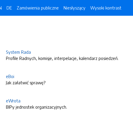
N
DE
Zamówienia publiczne
Niesłyszący
Wysoki kontrast
System Rada
Profile Radnych, komisje, interpelacje, kalendarz posiedzeń.
eBoi
Jak załatwić sprawę?
eWrota
BIPy jednostek organizacyjnych.