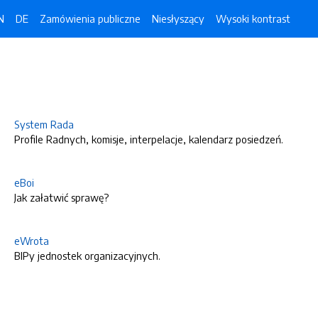
N
DE
Zamówienia publiczne
Niesłyszący
Wysoki kontrast
System Rada
Profile Radnych, komisje, interpelacje, kalendarz posiedzeń.
eBoi
Jak załatwić sprawę?
eWrota
BIPy jednostek organizacyjnych.