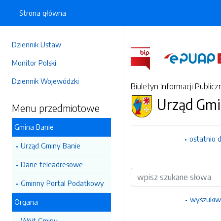
Strona główna
Dziennik Ustaw
Monitor Polski
Dziennik Wojewódzki
Biuletyn Informacji Publicz
Urząd Gmi
Menu przedmiotowe
Gmina Banie
ostatnio 
Urząd Gminy Banie
Dane teleadresowe
Wyszukiwarka
Gminny Portal Podatkowy
wyszukiw
Organa
Wójt Gminy