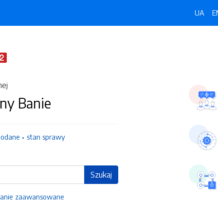
UA
E
nej
ny Banie
dodane
stan sprawy
Szukaj
anie zaawansowane