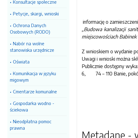
Konsultacje społeczne
Petycje, skargi, wnioski
informację o zamieszczeni
Ochrona Danych
„Budowa kanalizacji sanit
Osobowych (RODO)
miejscowościach Babinek 
Nabór na wolne
stanowiska urzędnicze
Z wnioskiem o wydanie po
Uwagi i wnioski można skła
Oświata
Publicznie dostępny wykaz
Komunikacja w języku
6,
74 – 110 Banie, pokój
migowym
Cmentarze komunalne
Gospodarka wodno -
ściekowa
Nieodpłatna pomoc
prawna
Metadane - w