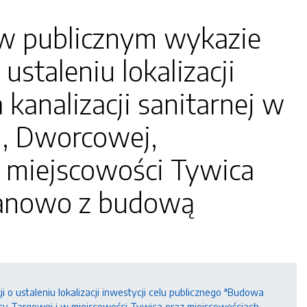
u w publicznym wykazie
staleniu lokalizacji
kanalizacji sanitarnej w
ej, Dworcowej,
 w miejscowości Tywica
banowo z budową
o ustaleniu lokalizacji inwestycji celu publicznego "Budowa
 ulicy Targowej i w miejscowości Tywica oraz miejscowościach