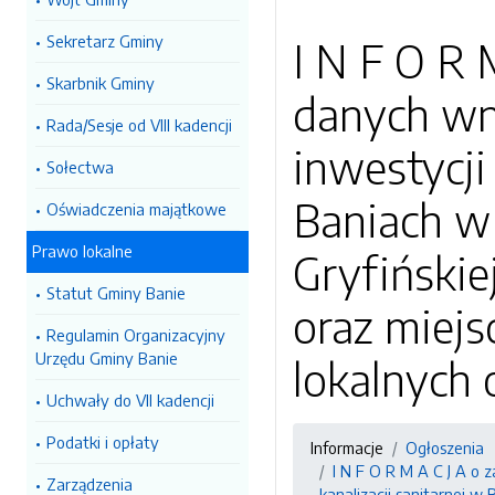
Sekretarz Gminy
I N F O R 
Skarbnik Gminy
danych wni
Rada/Sesje od VIII kadencji
inwestycji
Sołectwa
Baniach w 
Oświadczenia majątkowe
Prawo lokalne
Gryfińskie
Statut Gminy Banie
oraz miej
Regulamin Organizacyjny
Urzędu Gminy Banie
lokalnych 
Uchwały do VII kadencji
Podatki i opłaty
Informacje
Ogłoszenia
I N F O R M A C J A o 
Zarządzenia
kanalizacji sanitarnej w