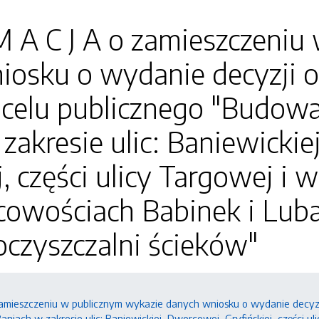
M A C J A o zamieszczeni
osku o wydanie decyzji o u
 celu publicznego "Budowa 
zakresie ulic: Baniewicki
j, części ulicy Targowej i
scowościach Babinek i Lu
oczyszczalni ścieków"
zamieszczeniu w publicznym wykazie danych wniosku o wydanie decyzji 
 Baniach w zakresie ulic: Baniewickiej, Dworcowej, Gryfińskiej, części