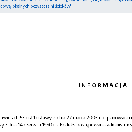
dową lokalnych oczyszczalni ścieków"
I N F O R M A C J A
tawie art. 53 ust.1 ustawy z dnia 27 marca 2003 r. o planowani
y z dnia 14 czerwca 1960 r. - Kodeks postępowania administracyjn