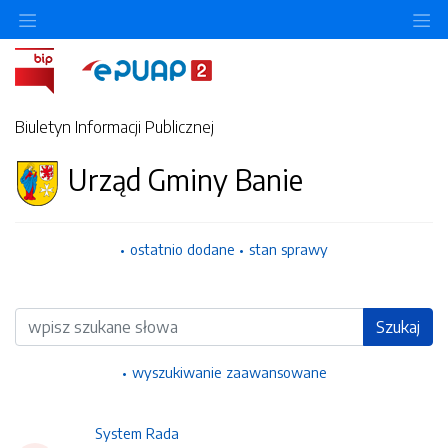
Ukryj/pokaż menu przedmiotowe
Uk
Biuletyn Informacji Publicznej
Urząd Gminy Banie
ostatnio dodane
stan sprawy
Wyszukiwarka
Szukaj
wyszukiwanie zaawansowane
System Rada