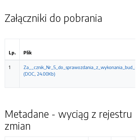
Załączniki do pobrania
Lp.
Plik
1
Za__cznik_Nr_5_do_sprawozdania_z_wykonania_bud_et
(DOC, 24.00Kb)
Metadane - wyciąg z rejestru
zmian