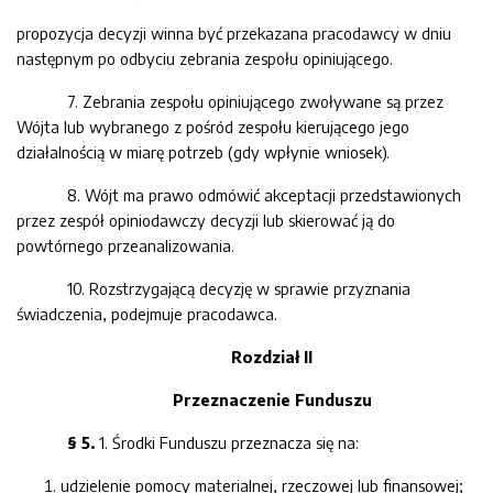
propozycja decyzji winna być przekaz
ana
pracodawcy
w dniu
następnym po odbyciu zebrania zespołu opiniującego.
7
. Zebrania zespołu opiniującego zwoływane są przez
Wójta lub
wybranego z pośród zespołu kierującego jego
działalnością w mia
rę potrzeb (gdy wpłynie wniosek
)
.
8
. Wójt ma prawo odmówić akceptacji przedstawionych
przez zespół opiniodawczy decyzji
lub
skierować ją do
powtórnego przeanalizowania.
10. Rozstrzygającą decyzję w sprawie przyznania
świadczenia, podejmuje
pracodawca.
Rozdział II
Przeznaczenie Funduszu
§ 5.
1.
Środki Funduszu przeznacza się na:
u
dzielenie pomocy materialnej, rzeczowej lub finansowej;