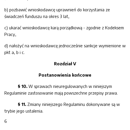
b)
pozbawić wnioskodawcę uprawnień do korzystania ze
świadczeń funduszu na okres 3 lat,
c)
ukarać wnioskodawcę karą porządkową - zgodnie z Kodeksem
Pracy,
d)
nałożyć na wnioskodawcę jednocześnie sankcje wymienione w
pkt a
,
b
i c
.
Rozdział V
Postanowienia końcowe
§ 10.
W sprawach nieuregulowanych w niniejszym
Regulaminie zastosowanie mają powszechne przepisy prawa.
§ 11.
Zmiany niniejszego Regulaminu dokonywane są w
trybie jego ustalenia.
6