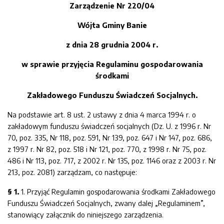
Zarządzenie Nr
220
/04
Wójta Gminy Banie
z dnia
28
grudnia 2004 r.
w sprawie przyjęcia Regulaminu gospodarowania
środkami
Zakładowego Funduszu Świadczeń
Socjalnych.
Na podstawie art. 8 ust. 2 ustawy z dnia 4 marca 1994 r. o
zakładowym funduszu świadczeń socjalnych (Dz. U. z 1996 r. Nr
70, poz. 335, Nr 118, poz. 591, Nr 139, poz. 647 i Nr 147, poz. 686,
z 1997 r. Nr 82, poz. 518 i Nr 121, poz. 770, z 1998 r. Nr 75, poz.
486 i Nr 113, poz. 717, z 2002 r. Nr 135, poz. 1146 oraz z 2003 r. Nr
213, poz. 2081) zarządzam, co następuje:
§ 1.
1.
Przyjąć Regulamin gospodarowania środkami Zakładoweg
o
Funduszu Świadczeń Socjalnych,
zwany dalej „Regulaminem”,
stanowiący załącznik do niniejszego zarządzenia.