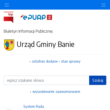
Ukryj/pokaż menu przedmiotowe
Uk
Biuletyn Informacji Publicznej
Urząd Gminy Banie
ostatnio dodane
stan sprawy
Wyszukiwarka
Szukaj
wyszukiwanie zaawansowane
System Rada