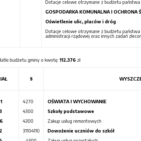
Dotacje celowe otrzymane z budżetu państwa n
GOSPODARKA KOMUNALNA I OCHRONA 
Oświetlenie ulic, placów i dróg
Dotacje celowe otrzymane z budżetu państwa n
administracji rządowej oraz innych zadań zlec
datki budżetu gminy o kwotę:
112.376
zł
IAŁ
§
WYSZCZE
1
4270
OŚWIATA I WYCHOWANIE
3
4300
Szkoły podstawowe
6
4300
Zakup usług remontowych
2
31104110
Dowożenie uczniów do szkół
4
4300
Zakup usług pozostałych