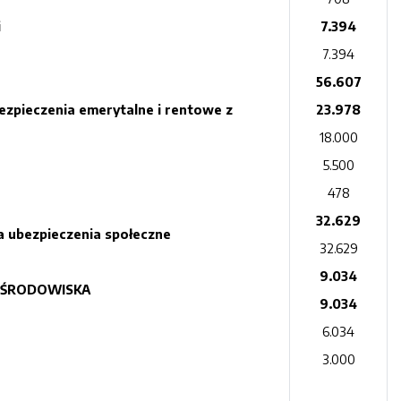
i
7.394
7.394
56.607
bezpieczenia emerytalne i rentowe z
23.978
18.000
5.500
478
32.629
na ubezpieczenia społeczne
32.629
9.034
 ŚRODOWISKA
9.034
6.034
3.000