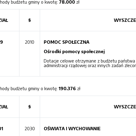
chody budżetu gminy o kwotę:
78.000
zł
IAŁ
§
WYSZCZE
19
2010
POMOC SPOŁECZNA
Ośrodki pomocy społecznej
Dotacje celowe otrzymane z budżetu państwa n
administracji rządowej oraz innych zadań zlec
chody budżetu gminy o kwotę:
190.376
zł
IAŁ
§
WYSZCZE
01
2030
OŚWIATA I WYCHOWANIE