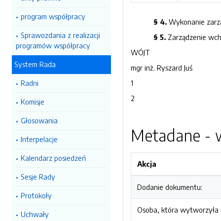
program współpracy
§ 4.
Wykonanie zarzą
Sprawozdania z realizacji
§ 5.
Zarządzenie wcho
programów współpracy
WÓJT
System Rada
mgr inż. Ryszard Juś
Radni
1
2
Komisje
Głosowania
Metadane - w
Interpelacje
Kalendarz posiedzeń
Akcja
Sesje Rady
Dodanie dokumentu:
Protokoły
Osoba, która wytworzyła i
Uchwały