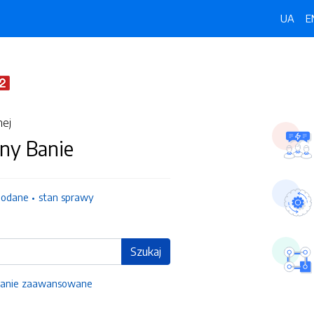
UA
E
nej
ny Banie
dodane
stan sprawy
Szukaj
anie zaawansowane