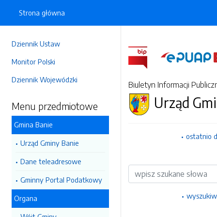
Strona główna
Dziennik Ustaw
Monitor Polski
Dziennik Wojewódzki
Biuletyn Informacji Publicz
Urząd Gmi
Menu przedmiotowe
Gmina Banie
ostatnio 
Urząd Gminy Banie
Dane teleadresowe
Wyszukiwarka
Gminny Portal Podatkowy
wyszukiw
Organa
Wójt Gminy