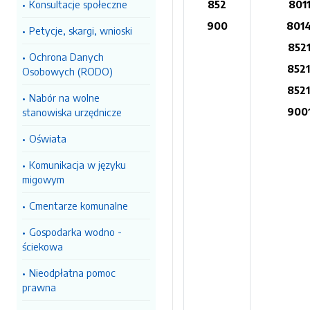
Konsultacje społeczne
852
801
900
801
Petycje, skargi, wnioski
852
Ochrona Danych
852
Osobowych (RODO)
852
Nabór na wolne
900
stanowiska urzędnicze
Oświata
Komunikacja w języku
migowym
Cmentarze komunalne
Gospodarka wodno -
ściekowa
Nieodpłatna pomoc
prawna