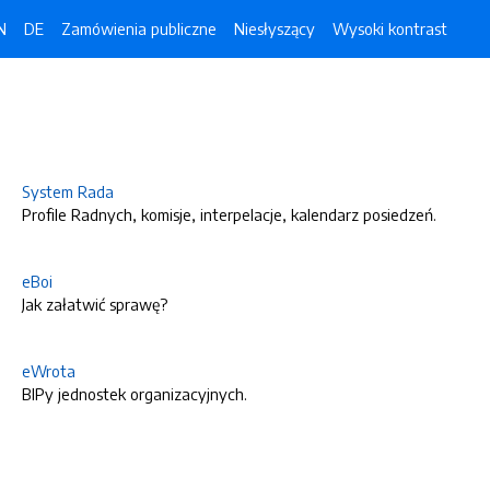
N
DE
Zamówienia publiczne
Niesłyszący
Wysoki kontrast
System Rada
Profile Radnych, komisje, interpelacje, kalendarz posiedzeń.
eBoi
Jak załatwić sprawę?
eWrota
BIPy jednostek organizacyjnych.