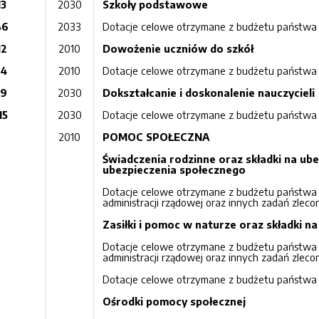
13
2030
Szkoły podstawowe
46
2033
Dotacje celowe otrzymane z budżetu państwa n
12
2010
Dowożenie uczniów do szkół
14
2010
Dotacje celowe otrzymane z budżetu państwa n
19
2030
Dokształcanie i doskonalenie nauczycieli
15
2030
Dotacje celowe otrzymane z budżetu państwa n
2010
POMOC SPOŁECZNA
Świadczenia rodzinne oraz składki na ub
ubezpieczenia społecznego
Dotacje celowe otrzymane z budżetu państwa n
administracji rządowej oraz innych zadań zlec
Zasiłki i pomoc w naturze oraz składki n
Dotacje celowe otrzymane z budżetu państwa n
administracji rządowej oraz innych zadań zlec
Dotacje celowe otrzymane z budżetu państwa n
Ośrodki pomocy społecznej