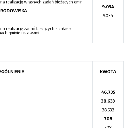
a realizację własnych zadań bieżących gmin
9.034
ŚRODOWISKA
9.034
a realizację zadań bieżących z zakresu
onych gminie ustawami
GÓLNIENIE
KWOTA
46.735
38.633
38.633
708
708