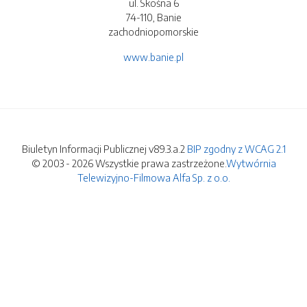
ul. Skośna 6
74-110, Banie
zachodniopomorskie
www.banie.pl
Biuletyn Informacji Publicznej v89.3.a.2
BIP zgodny z WCAG 2.1
© 2003 - 2026 Wszystkie prawa zastrzeżone.
Wytwórnia
Telewizyjno-Filmowa Alfa Sp. z o.o.