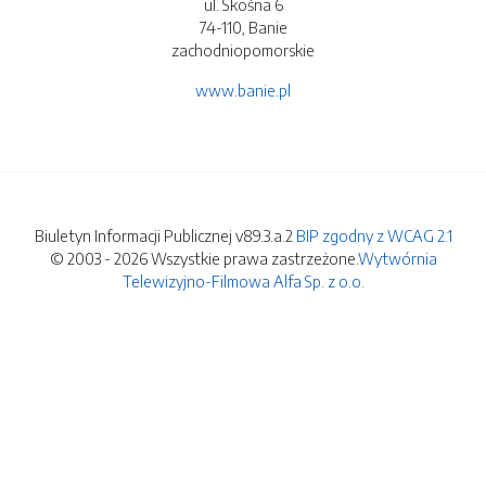
ul. Skośna 6
74-110, Banie
zachodniopomorskie
www.banie.pl
Biuletyn Informacji Publicznej v89.3.a.2
BIP zgodny z WCAG 2.1
© 2003 - 2026 Wszystkie prawa zastrzeżone.
Wytwórnia
Telewizyjno-Filmowa Alfa Sp. z o.o.