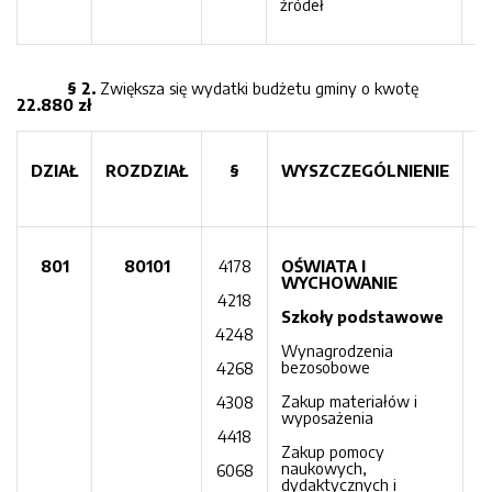
źródeł
§ 2.
Zwiększa się wydatki budżetu gminy o kwotę
22.880 zł
DZIAŁ
ROZDZIAŁ
§
WYSZCZEGÓLNIENIE
K
801
80101
4178
OŚWIATA I
2
WYCHOWANIE
4218
2
Szkoły podstawowe
4248
Wynagrodzenia
bezosobowe
4268
Zakup materiałów i
4308
wyposażenia
4418
Zakup pomocy
naukowych,
6068
dydaktycznych i