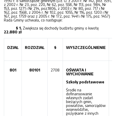
1990 r. o samorządzie gminnym (Dz. U. z 2001 r. Nr 142, poz. 1591,
z 2002 r. Nr 23, poz. 220, Nr 62, poz. 558, Nr 113, poz. 984, Nr
153, poz. 1271 i Nr 214, poz.1806, z 2003 r. Nr 80, poz. 717 i Nr
162, poz. 1568, z 2004 r. Nr 102, poz. 1055, Nr 116, poz. 1203 i Nr
167, poz. 1759 oraz z 2005 r. Nr 172, poz. 1441 i Nr 175, poz. 1457)
Rada Gminy uchwala, co następuje:
§ 1.
Zwiększa się dochody budżetu gminy o kwotę
22.880 zł
DZIAŁ
ROZDZIAŁ
§
WYSZCZEGÓLNIENIE
K
801
80101
2708
OŚWIATA I
2
WYCHOWANIE
2
Szkoły podstawowe
2
Środki na
dofinansowanie
własnych zadań
bieżących gmin,
powiatów, samorządów
województw,
pozyskane z innych