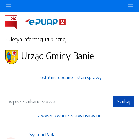
Ukryj/pokaż menu przedmiotowe
Uk
Biuletyn Informacji Publicznej
Urząd Gminy Banie
ostatnio dodane
stan sprawy
Wyszukiwarka
Szukaj
wyszukiwanie zaawansowane
System Rada