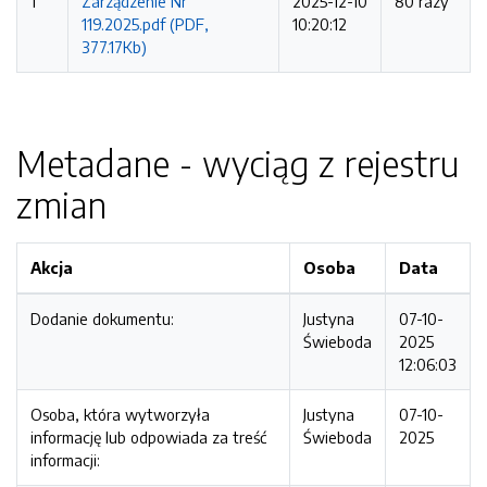
1
Zarządzenie Nr
2025-12-10
80 razy
119.2025.pdf (PDF,
10:20:12
377.17Kb)
Metadane - wyciąg z rejestru
zmian
Akcja
Osoba
Data
Dodanie dokumentu:
Justyna
07-10-
Świeboda
2025
12:06:03
Osoba, która wytworzyła
Justyna
07-10-
informację lub odpowiada za treść
Świeboda
2025
informacji: