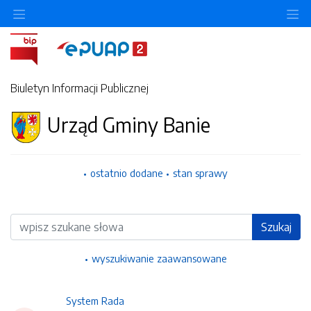
Ukryj/pokaż menu przedmiotowe
Uk
Biuletyn Informacji Publicznej
Urząd Gminy Banie
ostatnio dodane
stan sprawy
Wyszukiwarka
Szukaj
wyszukiwanie zaawansowane
System Rada