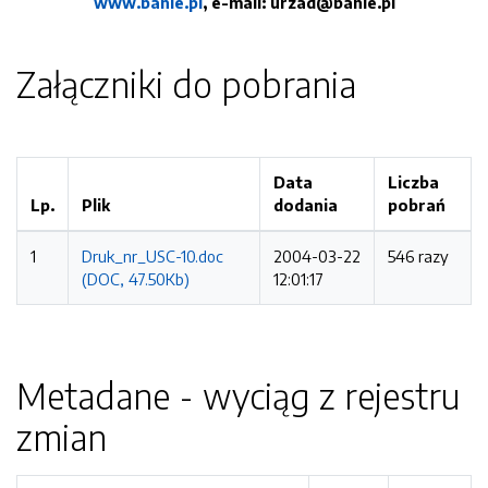
www.banie.pl
, e-mail: urzad@banie.pl
Załączniki do pobrania
Data
Liczba
Lp.
Plik
dodania
pobrań
1
Druk_nr_USC-10.doc
2004-03-22
546 razy
(DOC, 47.50Kb)
12:01:17
Metadane - wyciąg z rejestru
zmian