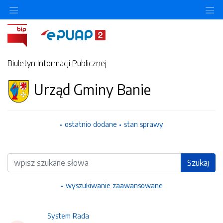
Ukryj/pokaż menu przedmiotowe
Uk
Biuletyn Informacji Publicznej
Urząd Gminy Banie
ostatnio dodane
stan sprawy
Wyszukiwarka
Szukaj
wyszukiwanie zaawansowane
System Rada