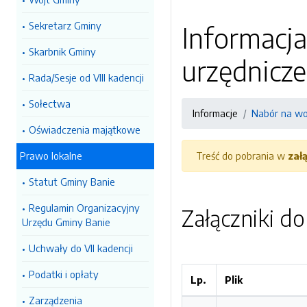
Sekretarz Gminy
Informacj
Skarbnik Gminy
urzędnicze
Rada/Sesje od VIII kadencji
Sołectwa
Informacje
Nabór na wo
Oświadczenia majątkowe
Prawo lokalne
Treść do pobrania w
zał
Statut Gminy Banie
Regulamin Organizacyjny
Załączniki d
Urzędu Gminy Banie
Uchwały do VII kadencji
Podatki i opłaty
Lp.
Plik
Zarządzenia