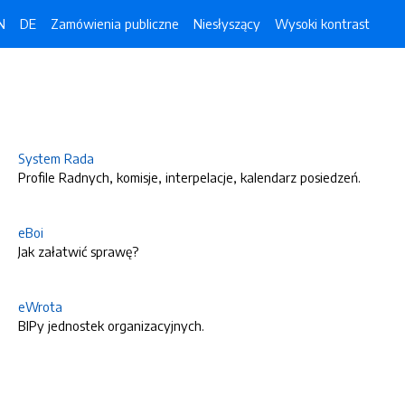
N
DE
Zamówienia publiczne
Niesłyszący
Wysoki kontrast
System Rada
Profile Radnych, komisje, interpelacje, kalendarz posiedzeń.
eBoi
Jak załatwić sprawę?
eWrota
BIPy jednostek organizacyjnych.