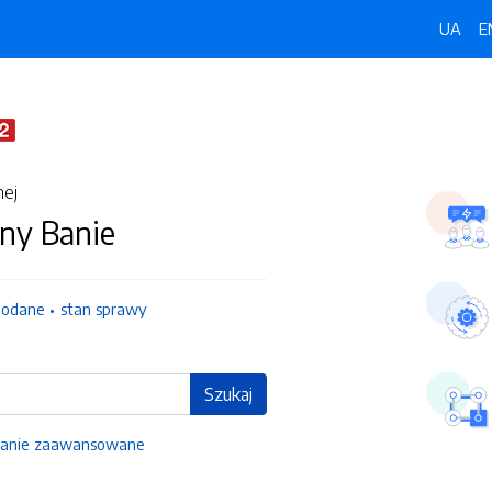
UA
E
nej
ny Banie
dodane
stan sprawy
Szukaj
anie zaawansowane