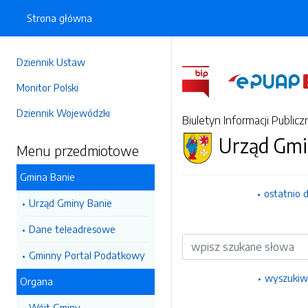
Strona główna
Dziennik Ustaw
Monitor Polski
Dziennik Wojewódzki
Biuletyn Informacji Publicz
Urząd Gmi
Menu przedmiotowe
Gmina Banie
ostatnio 
Urząd Gminy Banie
Dane teleadresowe
Wyszukiwarka
Gminny Portal Podatkowy
wyszukiw
Organa
Wójt Gminy