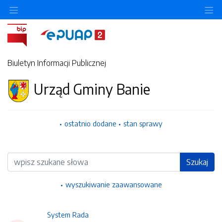
Ukryj/pokaż menu przedmiotowe
Uk
Biuletyn Informacji Publicznej
Urząd Gminy Banie
ostatnio dodane
stan sprawy
Wyszukiwarka
Szukaj
wyszukiwanie zaawansowane
System Rada