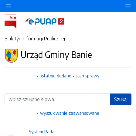
Ukryj/pokaż menu przedmiotowe
Uk
Biuletyn Informacji Publicznej
Urząd Gminy Banie
ostatnio dodane
stan sprawy
Wyszukiwarka
Szukaj
wyszukiwanie zaawansowane
System Rada