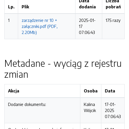
Data
Liczba
Lp.
Plik
dodania
pobrań
1
zarządzenie nr 10 +
2025-01-
175 razy
załączniki.pdf (PDF,
17
2.20Mb)
07:06:43
Metadane - wyciąg z rejestru
zmian
Akcja
Osoba
Data
Dodanie dokumentu:
Kalina
17-01-
Wójcik
2025
07:06:43