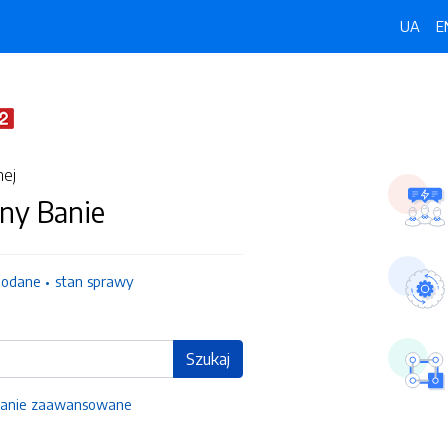
UA
E
nej
ny Banie
dodane
stan sprawy
Szukaj
anie zaawansowane