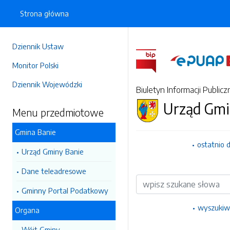
Strona główna
Dziennik Ustaw
Monitor Polski
Dziennik Wojewódzki
Biuletyn Informacji Publicz
Urząd Gmi
Menu przedmiotowe
Gmina Banie
ostatnio 
Urząd Gminy Banie
Dane teleadresowe
Wyszukiwarka
Gminny Portal Podatkowy
wyszukiw
Organa
Wójt Gminy