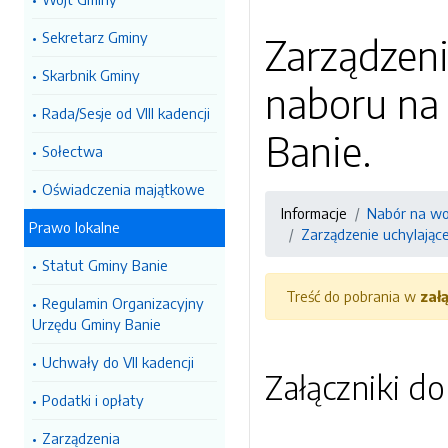
Sekretarz Gminy
Zarządzeni
Skarbnik Gminy
naboru na
Rada/Sesje od VIII kadencji
Banie.
Sołectwa
Oświadczenia majątkowe
Informacje
Nabór na wo
Prawo lokalne
Zarządzenie uchylając
Statut Gminy Banie
Treść do pobrania w
zał
Regulamin Organizacyjny
Urzędu Gminy Banie
Uchwały do VII kadencji
Załączniki d
Podatki i opłaty
Zarządzenia