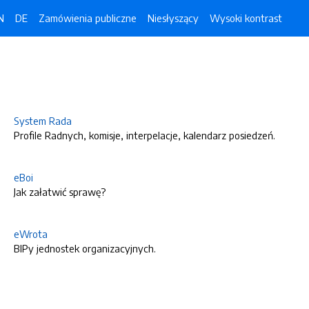
N
DE
Zamówienia publiczne
Niesłyszący
Wysoki kontrast
System Rada
Profile Radnych, komisje, interpelacje, kalendarz posiedzeń.
eBoi
Jak załatwić sprawę?
eWrota
BIPy jednostek organizacyjnych.