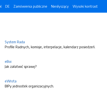
N
DE
Zamówienia publiczne
Niesłyszący
Wysoki kontrast
System Rada
Profile Radnych, komisje, interpelacje, kalendarz posiedzeń.
eBoi
Jak załatwić sprawę?
eWrota
BIPy jednostek organizacyjnych.