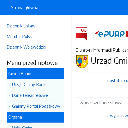
Strona główna
Dziennik Ustaw
Monitor Polski
Dziennik Wojewódzki
Biuletyn Informacji Publicz
Urząd Gmi
Menu przedmiotowe
Gmina Banie
ostatnio 
Urząd Gminy Banie
Dane teleadresowe
Wyszukiwarka
Gminny Portal Podatkowy
wyszukiw
Organa
Wójt Gminy