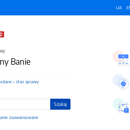
UA
E
nej
ny Banie
dodane
stan sprawy
Szukaj
anie zaawansowane