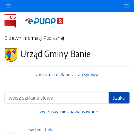
Ukryj/pokaż menu przedmiotowe
Uk
Biuletyn Informacji Publicznej
Urząd Gminy Banie
ostatnio dodane
stan sprawy
Wyszukiwarka
Szukaj
wyszukiwanie zaawansowane
System Rada