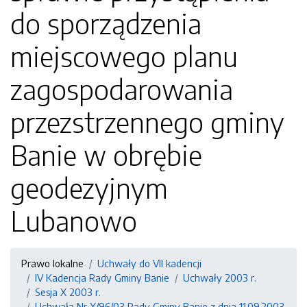
do sporządzenia
miejscowego planu
zagospodarowania
przezstrzennego gminy
Banie w obrębie
geodezyjnym
Lubanowo
Prawo lokalne
Uchwały do VII kadencji
IV Kadencja Rady Gminy Banie
Uchwały 2003 r.
Sesja X 2003 r.
Uchwała Nr X/96/03 Rady Gminy Banie z dnia 11.09.2003