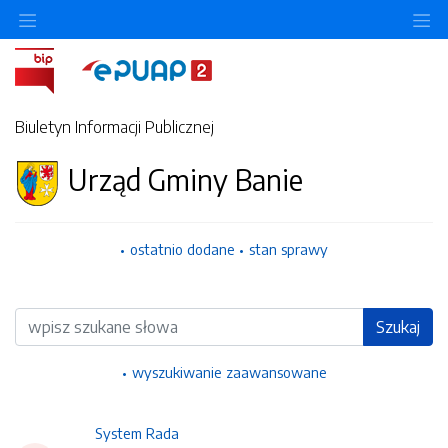
Ukryj/pokaż menu przedmiotowe
Uk
Biuletyn Informacji Publicznej
Urząd Gminy Banie
ostatnio dodane
stan sprawy
Wyszukiwarka
Szukaj
wyszukiwanie zaawansowane
System Rada