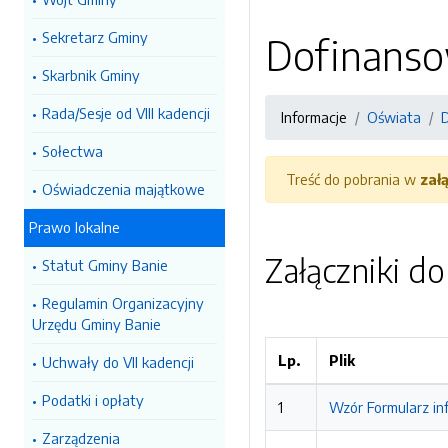
Sekretarz Gminy
Dofinanso
Skarbnik Gminy
Rada/Sesje od VIII kadencji
Informacje
Oświata
Sołectwa
Treść do pobrania w
zał
Oświadczenia majątkowe
Prawo lokalne
Załączniki d
Statut Gminy Banie
Regulamin Organizacyjny
Urzędu Gminy Banie
Lp.
Plik
Uchwały do VII kadencji
Podatki i opłaty
1
Wzór Formularz in
Zarządzenia