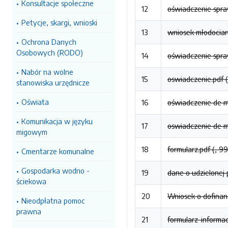
Konsultacje społeczne
12
oświadczenie spra
Petycje, skargi, wnioski
13
wniosek młodociani
Ochrona Danych
Osobowych (RODO)
14
oświadczenie spra
Nabór na wolne
15
oswiadczenie.pdf 
stanowiska urzędnicze
Oświata
16
oświadczenie de mi
Komunikacja w języku
17
oswiadczenie de mi
migowym
18
formularz.pdf (, 9
Cmentarze komunalne
Gospodarka wodno -
19
dane o udzielonej
ściekowa
20
Wniosek o dofinan
Nieodpłatna pomoc
prawna
21
formularz-informac