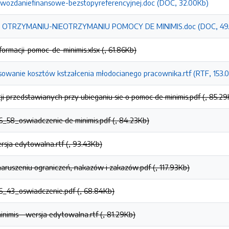
awozdaniefinansowe-bezstopyreferencyjnej.doc (DOC, 32.00Kb)
 OTRZYMANIU-NIEOTRZYMANIU POMOCY DE MINIMIS.doc (DOC, 49.
ormacji-pomoc-de-minimis.xlsx (, 61.86Kb)
sowanie kosztów kstzałcenia młodocianego pracownika.rtf (RTF, 153.
ji przedstawianych przy ubieganiu sie o pomoc de minimis.pdf (, 85.29
58_oswiadczenie de minimis.pdf (, 84.23Kb)
rsja edytowalna.rtf (, 93.43Kb)
naruszeniu ograniczeń, nakazów i zakazów.pdf (, 117.93Kb)
_43_oswiadczenie.pdf (, 68.84Kb)
nimis - wersja edytowalna.rtf (, 81.29Kb)