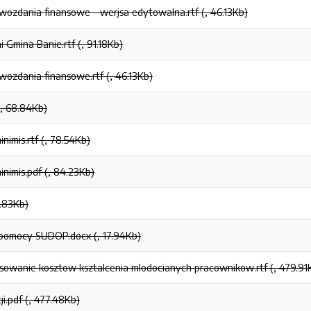
wozdania finansowe - werjsa edytowalna.rtf (, 46.13Kb)
 Gmina Banie.rtf (, 91.18Kb)
wozdania finansowe.rtf (, 46.13Kb)
(, 68.84Kb)
nimis.rtf (, 78.54Kb)
nimis.pdf (, 84.23Kb)
9.83Kb)
 pomocy SUDOP.docx (, 17.94Kb)
sowanie kosztow ksztalcenia mlodocianych pracownikow.rtf (, 479.91
ji.pdf (, 477.48Kb)