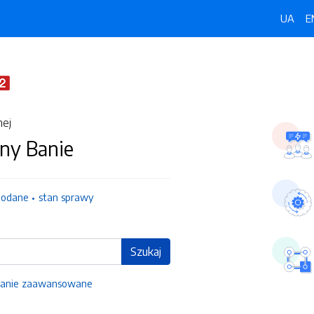
UA
E
nej
ny Banie
dodane
stan sprawy
Szukaj
anie zaawansowane