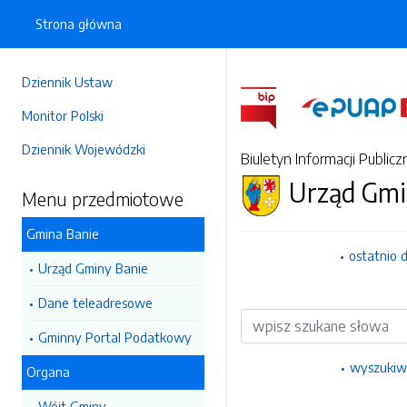
Strona główna
Dziennik Ustaw
Monitor Polski
Dziennik Wojewódzki
Biuletyn Informacji Publicz
Urząd Gmi
Menu przedmiotowe
Gmina Banie
ostatnio 
Urząd Gminy Banie
Dane teleadresowe
Wyszukiwarka
Gminny Portal Podatkowy
wyszukiw
Organa
Wójt Gminy