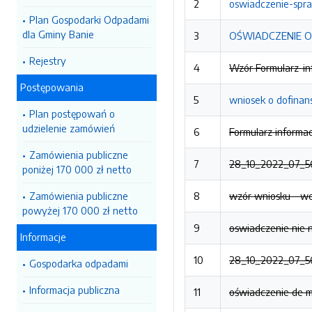
2
oswiadczenie-spr
Plan Gospodarki Odpadami
dla Gminy Banie
3
OŚWIADCZENIE O
Rejestry
4
Wzór Formularz-inf
Postępowania
5
wniosek o dofinan
Plan postępowań o
udzielenie zamówień
6
Formularz informac
Zamówienia publiczne
7
28_10_2022_07_56_
poniżej 170 000 zł netto
Zamówienia publiczne
8
wzór wniosku - we
powyżej 170 000 zł netto
9
oswiadczenie nie 
Informacje
10
28_10_2022_07_56
Gospodarka odpadami
Informacja publiczna
11
oświadczenie de mi