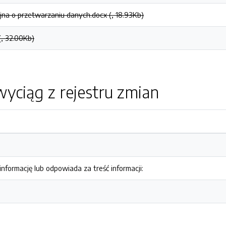
yjna o przetwarzaniu danych.docx (, 18.93Kb)
(, 32.00Kb)
yciąg z rejestru zmian
nformację lub odpowiada za treść informacji: