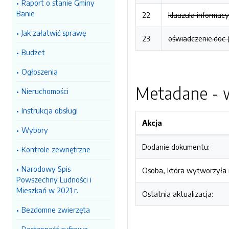
Raport o stanie Gminy
Banie
22
klauzula informac
Jak załatwić sprawę
23
oświadczenie.doc 
Budżet
Ogłoszenia
Metadane - w
Nieruchomości
Instrukcja obsługi
Akcja
Wybory
Dodanie dokumentu:
Kontrole zewnętrzne
Narodowy Spis
Osoba, która wytworzyła i
Powszechny Ludności i
Mieszkań w 2021 r.
Ostatnia aktualizacja:
Bezdomne zwierzęta