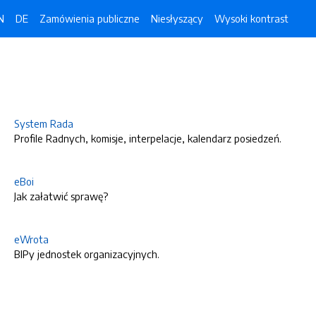
N
DE
Zamówienia publiczne
Niesłyszący
Wysoki kontrast
System Rada
Profile Radnych, komisje, interpelacje, kalendarz posiedzeń.
eBoi
Jak załatwić sprawę?
eWrota
BIPy jednostek organizacyjnych.