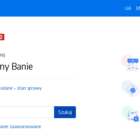
UA
E
nej
ny Banie
dodane
stan sprawy
Szukaj
anie zaawansowane