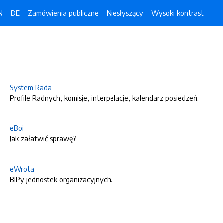
N
DE
Zamówienia publiczne
Niesłyszący
Wysoki kontrast
System Rada
Profile Radnych, komisje, interpelacje, kalendarz posiedzeń.
eBoi
Jak załatwić sprawę?
eWrota
BIPy jednostek organizacyjnych.