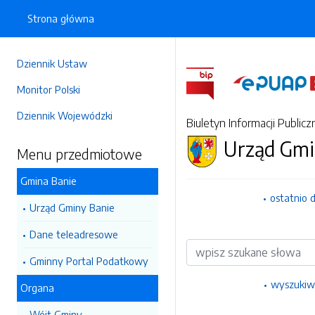
Strona główna
Dziennik Ustaw
Monitor Polski
Dziennik Wojewódzki
Biuletyn Informacji Publicz
Urząd Gmi
Menu przedmiotowe
Gmina Banie
ostatnio 
Urząd Gminy Banie
Dane teleadresowe
Wyszukiwarka
Gminny Portal Podatkowy
wyszukiw
Organa
Wójt Gminy