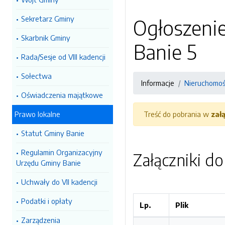
Sekretarz Gminy
Ogłoszenie
Skarbnik Gminy
Banie 5
Rada/Sesje od VIII kadencji
Sołectwa
Informacje
Nieruchomoś
Oświadczenia majątkowe
Prawo lokalne
Treść do pobrania w
zał
Statut Gminy Banie
Regulamin Organizacyjny
Załączniki d
Urzędu Gminy Banie
Uchwały do VII kadencji
Podatki i opłaty
Lp.
Plik
Zarządzenia