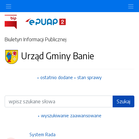
Ukryj/pokaż menu przedmiotowe
Uk
Biuletyn Informacji Publicznej
Urząd Gminy Banie
ostatnio dodane
stan sprawy
Wyszukiwarka
Szukaj
wyszukiwanie zaawansowane
System Rada