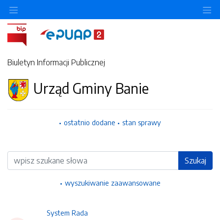
Ukryj/pokaż menu przedmiotowe
Uk
Biuletyn Informacji Publicznej
Urząd Gminy Banie
ostatnio dodane
stan sprawy
Wyszukiwarka
Szukaj
wyszukiwanie zaawansowane
System Rada