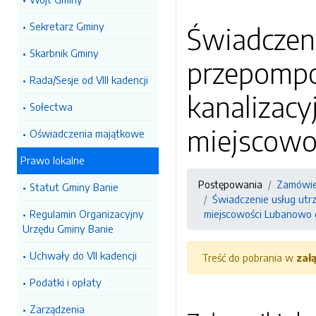
Sekretarz Gminy
Świadczeni
Skarbnik Gminy
przepompow
Rada/Sesje od VIII kadencji
kanalizacy
Sołectwa
miejscowo
Oświadczenia majątkowe
Prawo lokalne
Postępowania
Zamówien
Statut Gminy Banie
Świadczenie usług utrz
Regulamin Organizacyjny
miejscowości Lubanowo 
Urzędu Gminy Banie
Uchwały do VII kadencji
Treść do pobrania w
zał
Podatki i opłaty
Zarządzenia