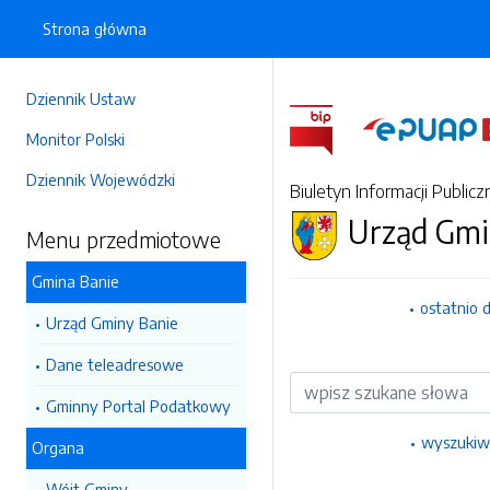
Strona główna
Dziennik Ustaw
Monitor Polski
Dziennik Wojewódzki
Biuletyn Informacji Publicz
Urząd Gmi
Menu przedmiotowe
Gmina Banie
ostatnio 
Urząd Gminy Banie
Dane teleadresowe
Wyszukiwarka
Gminny Portal Podatkowy
wyszukiw
Organa
Wójt Gminy