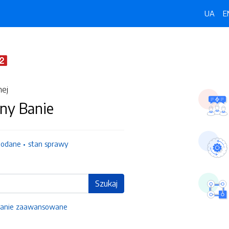
UA
E
nej
ny Banie
dodane
stan sprawy
Szukaj
anie zaawansowane