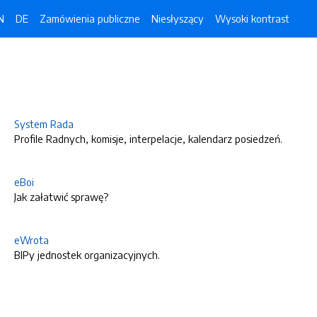
N
DE
Zamówienia publiczne
Niesłyszący
Wysoki kontrast
System Rada
Profile Radnych, komisje, interpelacje, kalendarz posiedzeń.
eBoi
Jak załatwić sprawę?
eWrota
BIPy jednostek organizacyjnych.