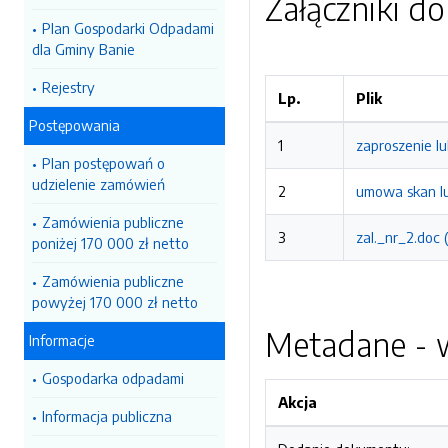
Załączniki d
Plan Gospodarki Odpadami
dla Gminy Banie
Rejestry
Lp.
Plik
Postępowania
1
zaproszenie l
Plan postępowań o
udzielenie zamówień
2
umowa skan l
Zamówienia publiczne
3
zal._nr_2.doc
poniżej 170 000 zł netto
Zamówienia publiczne
powyżej 170 000 zł netto
Metadane - w
Informacje
Gospodarka odpadami
Akcja
Informacja publiczna