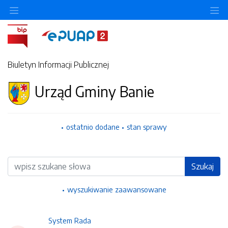
Ukryj/pokaż menu przedmiotowe
Uk
Biuletyn Informacji Publicznej
Urząd Gminy Banie
ostatnio dodane
stan sprawy
Wyszukiwarka
Szukaj
wyszukiwanie zaawansowane
System Rada